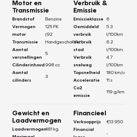
Motor en
Verbruik &
Transmissie
Emissie
Brandstof
Benzine
Emissieklasse
6
Vermogen
125 PK
Gemiddeld
5.3
motor
(92
verbruik
l/100km
Transmissie
Handgeschakeld
Verbruik
6.2
Aantal
stad
l/100km
5
versnellingen
Verbruik
4.7
Cilinderinhoud
998 cc
snelweg
l/100km
Aantal
Topsnelheid
180 km/u
3
cilinders
Acceleratie
11 s
Co2
119 g/km
emissie
Gewicht en
Financieel
Laadvermogen
Verkoopprijs
€13.950
Laadvermogen
481 kg
Financial
-
Maximaal
lease