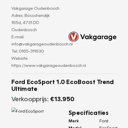
Vakgarage Oudenbosch
Adres: Bosschendijk
165d, 4731 DD
Oudenbosch
E-mail:
info@vakgarageoudenbosch.nl
Tel: 0165-311630
Website:
https://www.vakgarageoudenbosch.nl
Ford EcoSport 1.0 EcoBoost Trend
Ultimate
Verkoopprijs:
€13.950
Specificaties
Merk
Ford
Model
EcoSport