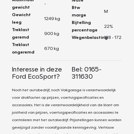
-
gewicht
Btw
M
Gewicht
marge
1249 kg
leeg
Bijtelling
22%
Treklast
percentage
900 kg
geremd
Wegenbelasting
188 - 172
Treklast
670 kg
ongeremd
Interesse in deze
Bel: 0165-
Ford EcoSport?
311630
Noch het autobedrijf, noch Vakgarage is verantwoordelijk
voor drukfouten op prijzen, voertuigspecificaties en
accessoires. Het is de verantwoordelijkheid van de klant om
juistheid van prijzen, voertuigspecificaties en accessoires te
controleren met het autobedrijf. Prijsstellingen kunnen worden
gewijzigd zonder voorafgaande kennisgeving. Vertrouw