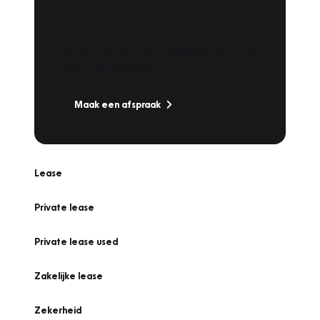
Werkplaatsafspraak
Is uw auto toe aan Onderhoud,
Bandenwissel of een Vakantiecheck? Plan
online een afspraak!
Maak een afspraak
Lease
Private lease
Private lease used
Zakelijke lease
Zekerheid