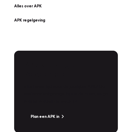
Alles over APK
APK regelgeving
APK Keuring bij
Vakgarage!
Is het weer tijd voor de jaarlijkse APK? Ga
snel naar Vakgarage bij u in de buurt, en ga
zonder zorgen de weg op!
Plan een APK in