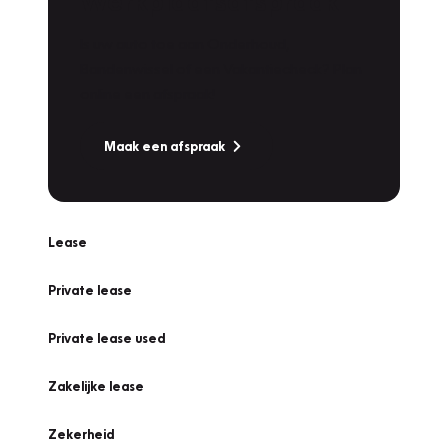
Werkplaatsafspraak
Is uw auto toe aan Onderhoud,
Bandenwissel of een Vakantiecheck? Plan
online een afspraak!
Maak een afspraak
Lease
Private lease
Private lease used
Zakelijke lease
Zekerheid