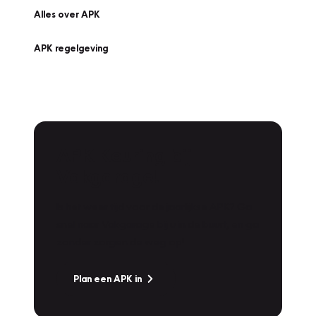
Alles over APK
APK regelgeving
APK Keuring bij
Vakgarage!
Is het weer tijd voor de jaarlijkse APK? Ga
snel naar Vakgarage bij u in de buurt, en ga
zonder zorgen de weg op!
Plan een APK in