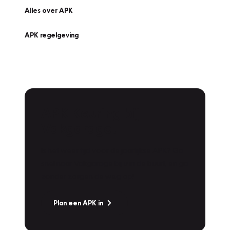
Alles over APK
APK regelgeving
APK Keuring bij
Vakgarage!
Is het weer tijd voor de jaarlijkse APK? Ga
snel naar Vakgarage bij u in de buurt, en ga
zonder zorgen de weg op!
Plan een APK in