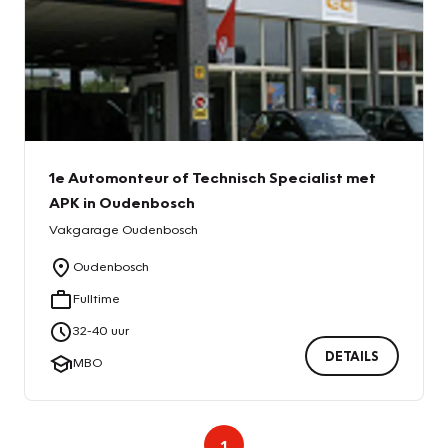
1e Automonteur of Technisch Specialist met
APK in Oudenbosch
Vakgarage
Oudenbosch
Oudenbosch
Fulltime
32
-
40
uur
DETAILS
MBO
1