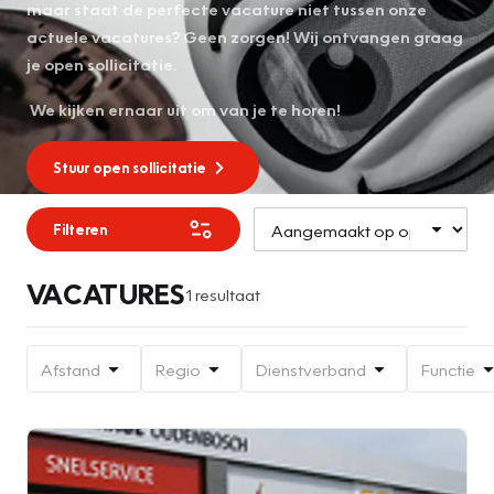
maar staat de perfecte vacature niet tussen onze
actuele vacatures? Geen zorgen! Wij ontvangen graag
je open sollicitatie.
We kijken ernaar uit om van je te horen!
Stuur open sollicitatie
Filteren
VACATURES
1 resultaat
Afstand
Regio
Dienstverband
Functie