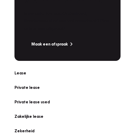
Werkplaatsafspraak
Is uw auto toe aan Onderhoud,
Bandenwissel of een Vakantiecheck? Plan
online een afspraak!
Maak een afspraak
Lease
Private lease
Private lease used
Zakelijke lease
Zekerheid