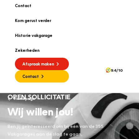
Contact
Kom gerust verder
Historie vakgarage
Zekerheden
Afspraak maken
9.4/10
Contact
OPEN SOLLICITATIE
Homepage
Wij willen jou!
Ben jij geïnteresseerd om bij één van de 355
Vakgarages aan de slag te gaan,