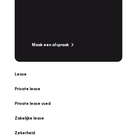
Werkplaatsafspraak
Is uw auto toe aan Onderhoud,
Bandenwissel of een Vakantiecheck? Plan
online een afspraak!
Maak een afspraak
Lease
Private lease
Private lease used
Zakelijke lease
Zekerheid