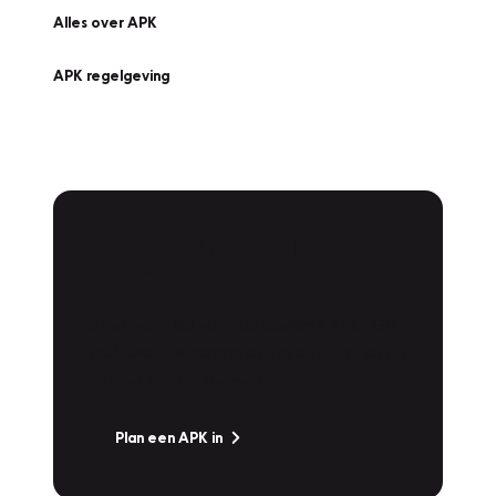
Alles over APK
APK regelgeving
APK Keuring bij
Vakgarage!
Is het weer tijd voor de jaarlijkse APK? Ga
snel naar Vakgarage bij u in de buurt, en ga
zonder zorgen de weg op!
Plan een APK in