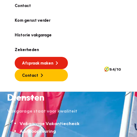
Contact
Kom gerust verder
Historie vakgarage
Zekerheden
Afspraak maken
9.4/10
Contact
Diensten
Homepage
Vakgarage staat voor kwaliteit
Vakgarage Vakantiecheck
Aankoopkeuring