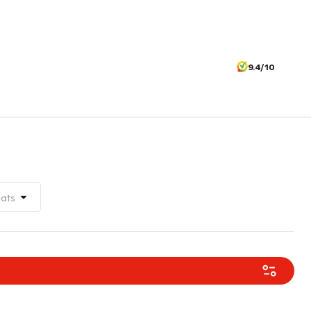
9.4/10
aats