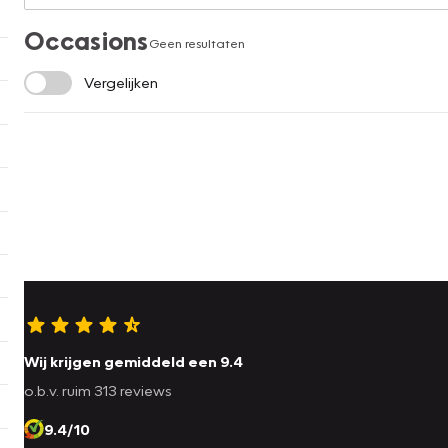
Occasions
Geen resultaten
Vergelijken
Wij krijgen gemiddeld een 9.4
o.b.v. ruim 313 reviews
9.4/10