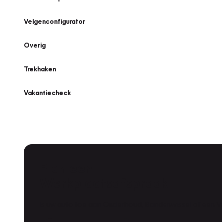
Velgenconfigurator
Overig
Trekhaken
Vakantiecheck
Plan een
Werkplaatsafspraak
Is uw auto toe aan Onderhoud, Bandenwissel of een Va