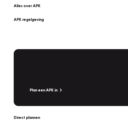
Alles over APK
APK regelgeving
APK Keuring bij Vakgarage!
Is het weer tijd voor de jaarlijkse APK? Ga snel naar V
Plan een APK in
Direct plannen