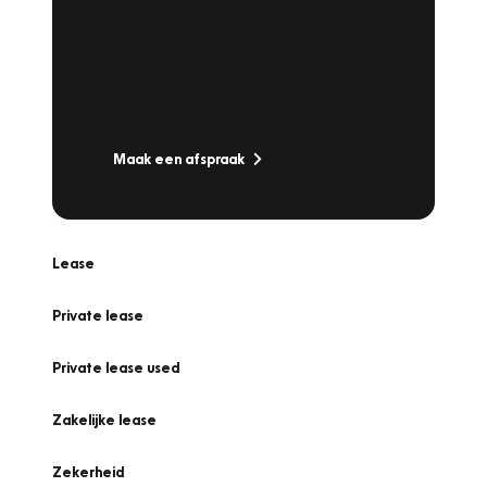
Werkplaatsafspraak
Is uw auto toe aan Onderhoud,
Bandenwissel of een Vakantiecheck? Plan
online een afspraak!
Maak een afspraak
Lease
Private lease
Private lease used
Zakelijke lease
Zekerheid