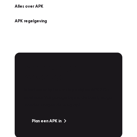
Alles over APK
APK regelgeving
APK Keuring bij
Vakgarage!
Is het weer tijd voor de jaarlijkse APK? Ga
snel naar Vakgarage bij u in de buurt, en ga
zonder zorgen de weg op!
Plan een APK in