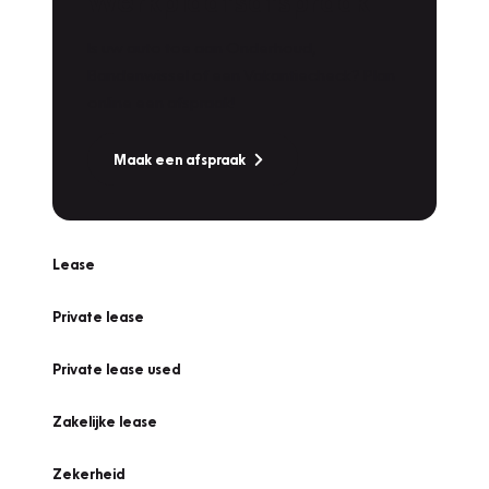
Werkplaatsafspraak
Is uw auto toe aan Onderhoud,
Bandenwissel of een Vakantiecheck? Plan
online een afspraak!
Maak een afspraak
Lease
Private lease
Private lease used
Zakelijke lease
Zekerheid