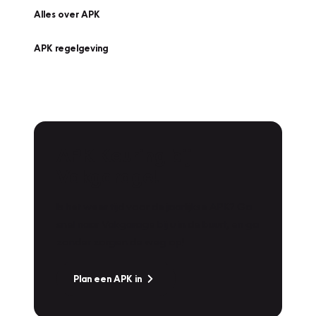
Alles over APK
APK regelgeving
APK Keuring bij
Vakgarage!
Is het weer tijd voor de jaarlijkse APK? Ga
snel naar Vakgarage bij u in de buurt, en ga
zonder zorgen de weg op!
Plan een APK in